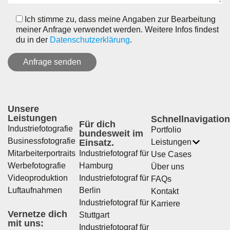
Ich stimme zu, dass meine Angaben zur Bearbeitung
meiner Anfrage verwendet werden. Weitere Infos findest
du in der
Datenschutzerklärung
.
Unsere
Leistungen
Schnellnavigation
Für dich
Industriefotografie
Portfolio
bundesweit im
Businessfotografie
Einsatz.
Leistungen
Mitarbeiterportraits
Industriefotograf für
Use Cases
Werbefotografie
Hamburg
Über uns
Videoproduktion
Industriefotograf für
FAQs
Luftaufnahmen
Berlin
Kontakt
Industriefotograf für
Karriere
Vernetze dich
Stuttgart
mit uns:
Industriefotograf für