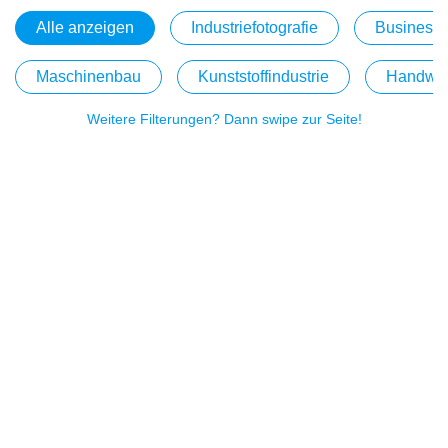
Alle anzeigen
Industriefotografie
Businessf
Maschinenbau
Kunststoffindustrie
Handwe
Weitere Filterungen? Dann swipe zur Seite!